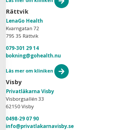
Läs mer om kliniken
Rättvik
LenaGo Health
Kvarngatan 72
795 35 Rättvik
079-301 29 14
bokning@gohealth.nu
Läs mer om kliniken
Visby
Privatläkarna Visby
Visborgsallén 33
62150 Visby
0498-29 07 90
info@privatlakarnavisby.se