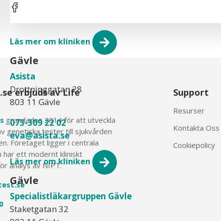
Läs mer om kliniken
Gävle
Asista
Drottninggatan 28
.se erbjuds av Life
Support
803 11 Gävle
Resurser
s
grundades 2014 för att utveckla
073-309 22 02
Kontakta Oss
 genetiska tester till sjukvården
eva@asista.se
n. Företaget ligger i centrala
Cookiepolicy
 har ett modernt kliniskt
Läs mer om kliniken
för analys av NIPT.
Gävle
test.se
Specialistläkargruppen Gävle
0
Staketgatan 32