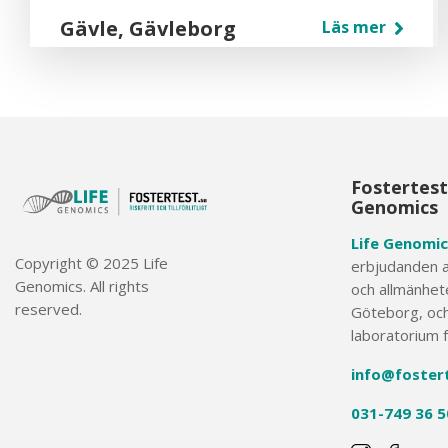
Gävle, Gävleborg
Läs mer
Asista
Drottninggatan 28
803 11 Gävle
Visa på kartan
Fostertest
Genomics
Gävle, Gävleborg
Läs mer
Life Genomic
Copyright © 2025 Life
erbjudanden av
Specialistläkargruppen Gävle
Genomics. All rights
och allmänhete
Staketgatan 32
reserved.
Göteborg, och
803 11 Gävle
laboratorium 
Visa på kartan
info@foster
031-749 36 5