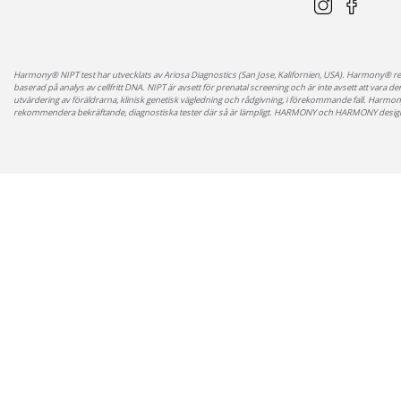
Gävle, Gävleborg
Läs mer
Klinik Ovansjö
Hemprovtagning i Gävleområdet
Visa på kartan
Harmony® NIPT test har utvecklats av Ariosa Diagnostics (San Jose, Kalifornien, USA). Harmony® re
baserad på analys av cellfritt DNA. NIPT är avsett för prenatal screening och är inte avsett att vara
utvärdering av föräldrarna, klinisk genetisk vägledning och rådgivning, i förekommande fall. Harmon
rekommendera bekräftande, diagnostiska tester där så är lämpligt.
HARMONY och HARMONY design är v
Gävle, Gävleborg
Läs mer
Sjöstadskliniken
Alderholmsgatan 7
803 02 Gävle
Visa på kartan
Kungsgården, Gävleborg
Läs mer
Klinik Ovansjö
Ovansjövägen 247