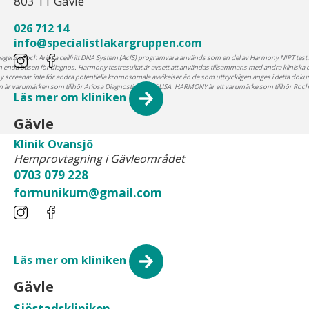
803 11 Gävle
026 712 14
info@specialistlakargruppen.com
agenser och Ariosa cellfritt DNA System (AcfS) programvara används som en del av Harmony NIPT test so
 den enda basen för diagnos. Harmony testresultat är avsett att användas tillsammans med andra kliniska oc
y screenar inte för andra potentiella kromosomala avvikelser än de som uttryckligen anges i detta doku
arumärken som tillhör Ariosa Diagnostics, Inc. i USA. HARMONY är ett varumärke som tillhör Roche i ö
Läs mer om kliniken
Gävle
Klinik Ovansjö
Hemprovtagning i Gävleområdet
0703 079 228
formunikum@gmail.com
Läs mer om kliniken
Gävle
Sjöstadskliniken