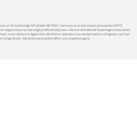
m är CE-märkt enligt IVD direktiv 98/79/EU. Harmony är en icke-invasiv prenatal test (NIPT)
h diagnostiska resultat enligt professionell praxis, inklusive bekräftande fosterdiagnostiska tester,
ment. Innan beslut om åtgärd, bör alla kvinnor diskutera sina resultat med sin vårdgivare, som kan
vriga länder. Alla andra varumärken tillhör sina respektive ägare.