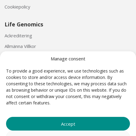
Cookiepolicy
Life Genomics
Ackreditering
Allmänna Villkor
Personuppgiftspolicy
Manage consent
To provide a good experience, we use technologies such as
cookies to store and/or access device information. By
consenting to these technologies, we may process data such
as browsing behavior or unique IDs on this website. If you do
not consent or withdraw your consent, this may negatively
Harmony® NIPT test har utvecklats av Ariosa Diagnostics (San Jose, Kalifornien, USA).
affect certain features.
Harmony® reagenser och Ariosa cellfritt DNA System (AcfS) programvara används som en del
av Harmony NIPT test som är CE-märkt enligt IVD direktiv 98/79/EU. Harmony är en icke-invasiv
prenatal test (NIPT) baserad på analys av cellfritt DNA. NIPT är avsett för prenatal screening och
är inte avsett att vara den enda basen för diagnos. Harmony testresultat är avsett att användas
tillsammans med andra kliniska och diagnostiska resultat enligt professionell praxis, inklusive
Accept
bekräftande fosterdiagnostiska tester, utvärdering av föräldrarna, klinisk genetisk vägledning
och rådgivning, i förekommande fall. Harmony screenar inte för andra potentiella kromosomala
avvikelser än de som uttryckligen anges i detta dokument. Innan beslut om åtgärd, bör alla