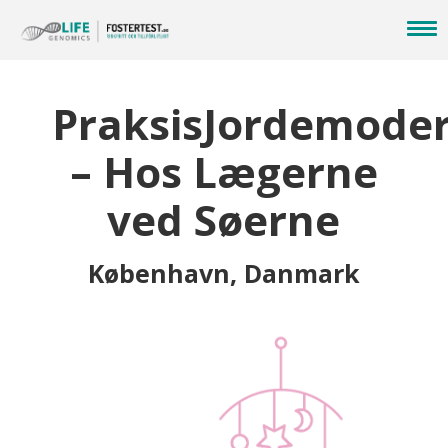
PraksisJordemode
– Hos Lægerne
ved Søerne
København, Danmark