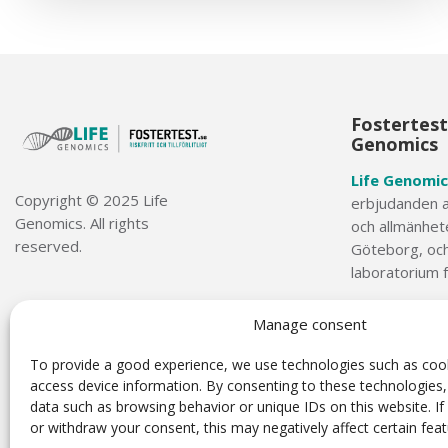
Fostertest
Genomics
Life Genomic
Copyright © 2025 Life
erbjudanden av
Genomics. All rights
och allmänhete
reserved.
Göteborg, och
laboratorium 
info@foster
Manage consent
031-749 36 5
To provide a good experience, we use technologies such as cook
access device information. By consenting to these technologie
data such as browsing behavior or unique IDs on this website. I
or withdraw your consent, this may negatively affect certain feat