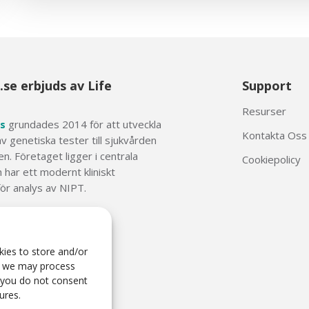
.se erbjuds av Life
Support
Resurser
s
grundades 2014 för att utveckla
Kontakta Oss
 genetiska tester till sjukvården
n. Företaget ligger i centrala
Cookiepolicy
 har ett modernt kliniskt
för analys av NIPT.
test.se
0
ies to store and/or
s, we may process
f you do not consent
ures.