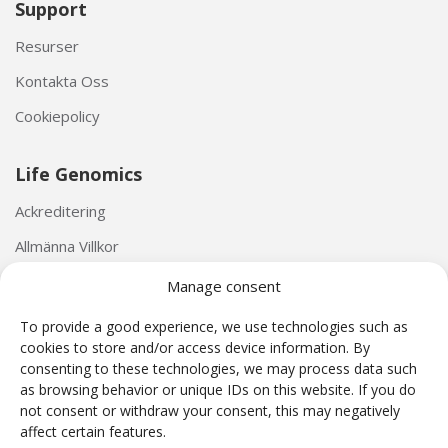
Support
Resurser
Kontakta Oss
Cookiepolicy
Life Genomics
Ackreditering
Allmänna Villkor
Personuppgiftspolicy
Manage consent
To provide a good experience, we use technologies such as
cookies to store and/or access device information. By
consenting to these technologies, we may process data such
as browsing behavior or unique IDs on this website. If you do
not consent or withdraw your consent, this may negatively
Harmony® NIPT test har utvecklats av Ariosa Diagnostics (San Jose, Kalifornien, USA).
affect certain features.
Harmony® reagenser och Ariosa cellfritt DNA System (AcfS) programvara används som en del