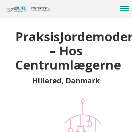
PraksisJordemode
– Hos
Centrumlægerne
Hillerød, Danmark